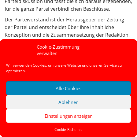
Parteidiskussion und fasst die sich daraus ergebenden,
für die ganze Partei verbindlichen Beschlüsse.
Der Parteivorstand ist der Herausgeber der Zeitung
der Partei und entscheidet über ihre inhaltliche
Konzeption und die Zusammensetzung der Redaktion.
Er entscheidet über den Einsatz hauptamtlicher Kräfte
Cookie-Zustimmung
zur Realisierung seiner Führungsarbeit, unter
verwalten
Beachtung der Bestimmungen in Artikel 14.
Wir verwenden Cookies, um unsere Website und unseren Service zu
optimieren.
Artikel 9
Alle Cookies
Sekretariate
Kreis-, Bezirks- bzw. Landesvorstände und
Ablehnen
Parteivorstand wählen Sekretariate, denen die
Einstellungen anzeigen
Sprecher/innen bzw. die Vorsitzenden und
stellvertretenden Vorsitzenden angehören. In Kreisen,
Cookie-Richtlinie
in denen die zahlenmäßige Stärke der Kreisvorstände