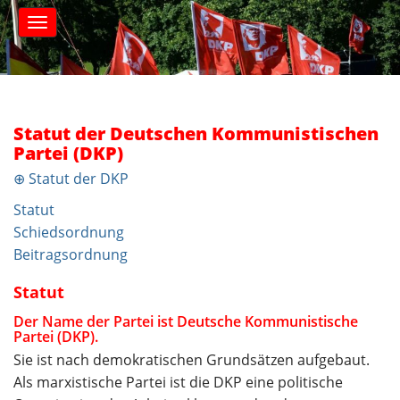
S
M
k
a
i
i
n
p
m
t
e
o
n
c
Statut der Deutschen Kommunistischen
u
o
Partei (DKP)
n
⊕ Statut der DKP
t
e
Statut
n
Schiedsordnung
t
Beitragsordnung
Statut
Der Name der Partei ist Deutsche Kommunistische
Partei (DKP).
Sie ist nach demokratischen Grundsätzen aufgebaut.
Als marxistische Partei ist die DKP eine politische